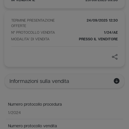
Abitazione - Catasto Fabbricati, Comune di Ronchi dei
Legionari, Foglio 4, Part. 1691/15, Sub. 1, Cat. A/3, Cl. 3, 7
TERMINE PRESENTAZIONE
24/09/2025 12:30
vani, Sup. cat. tot. mq 103, R€ 433,82;
OFFERTE
N° PROTOCOLLO VENDITA
1/24/AE
Autorimessa - Catasto Fabbricati, Comune di Ronchi dei
MODALITA' DI VENDITA
PRESSO IL VENDITORE
Legionari, Foglio 4, Part. 1691/15, Sub. 2, Cat. C/6, Cl. U, 19
mq, Sup. cat. tot. mq 18, R€ 63,78
Informazioni sulla vendita
Numero protocollo procedura
1/2024
Numero protocollo vendita