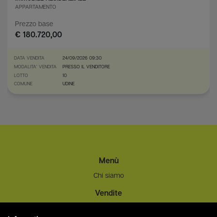
APPARTAMENTO
Prezzo base
€ 180.720,00
DATA VENDITA
24/09/2026 09:30
MODALITA' VENDITA
PRESSO IL VENDITORE
LOTTO
10
COMUNE
UDINE
Menù
Chi siamo
Vendite
Info - Privacy