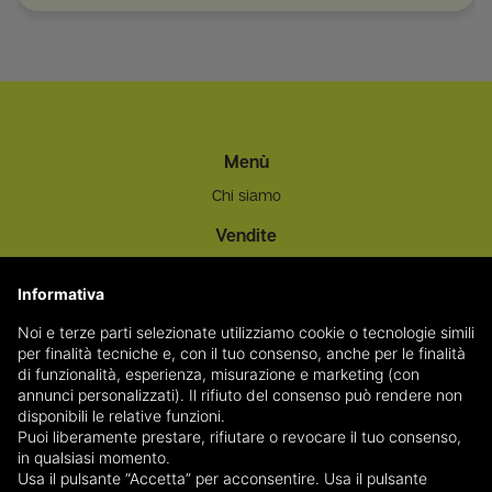
Menù
Chi siamo
Vendite
Info - Privacy
Informativa
Privacy Policy
Trattamento dati personali
Noi e terze parti selezionate utilizziamo cookie o tecnologie simili
per finalità tecniche e, con il tuo consenso, anche per le finalità
Contatti
di funzionalità, esperienza, misurazione e marketing (con
annunci personalizzati). Il rifiuto del consenso può rendere non
Indirizzo:
Via Liguria 96 | UDINE 33100 - UD
disponibili le relative funzioni.
Tel:
0432/566081
Puoi liberamente prestare, rifiutare o revocare il tuo consenso,
in qualsiasi momento.
Email:
venditeprivate@coveg.it
Usa il pulsante “Accetta” per acconsentire. Usa il pulsante