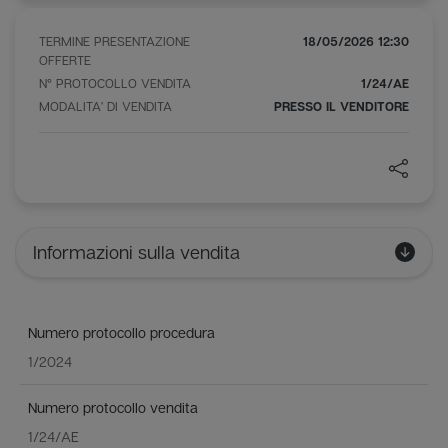
L’area esterna di pertinenza al Condominio è recintata
con la presenza di una piscina.
TERMINE PRESENTAZIONE
18/05/2026 12:30
OFFERTE
Identificazione catastale:
N° PROTOCOLLO VENDITA
1/24/AE
MODALITA' DI VENDITA
PRESSO IL VENDITORE
(Appartamento) Catasto Fabbricati, Comune di Lignano
Sabbiadoro, Foglio 56, Part. 485, Sub. 9, Cat. A/3, Cl. 5, 4
vani, Sup. cat. tot. mq 63, R€ 351,19
(Autorimessa) Catasto Fabbricati, Comune di Lignano
Sabbiadoro, Foglio 56, Part. 485, Sub. 19, Cat. C/6, Cl. 5, 23
mq, Sup. cat. tot. mq 23, R€ 77,21
Informazioni sulla vendita
Numero protocollo procedura
1/2024
Numero protocollo vendita
1/24/AE